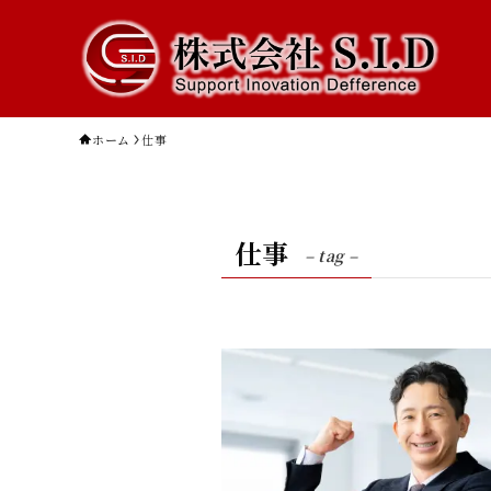
ホーム
仕事
仕事
– tag –