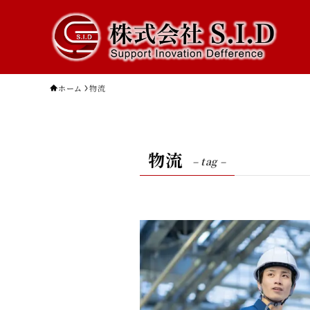
ホーム
物流
物流
– tag –