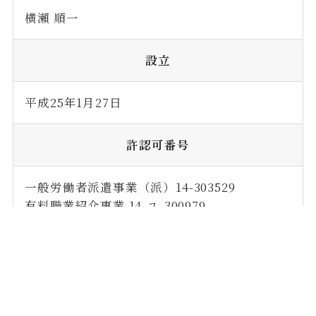
横瀬 順一
設立
平成25年1月27日
許認可番号
一般労働者派遣事業（派）14-303529
有料職業紹介事業 14-ユ-300979
所在地
〒243-0014
神奈川県厚木市旭町2-7-7 浅岡ビル2F-B