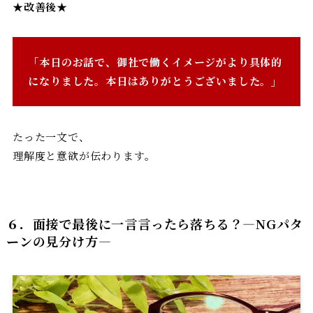
★
改善後★
「本日のお話で、御社で働くイメージがより具体的
になりました。本日はありがとうございました。」
たった一文で、
理解度と意欲が伝わります。
６．面接で最後に一言言ったら落ちる？―NGパタ
ーンの見分け方
―