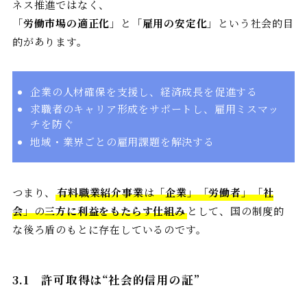
ネス推進ではなく、
「
労働市場の適正化
」と「
雇用の安定化
」という社会的目
的があります。
企業の人材確保を支援し、経済成長を促進する
求職者のキャリア形成をサポートし、雇用ミスマッ
チを防ぐ
地域・業界ごとの雇用課題を解決する
つまり、
有料職業紹介事業
は「
企業
」「
労働者
」「
社
会
」の
三方に利益をもたらす仕組み
として、国の制度的
な後ろ盾のもとに存在しているのです。
3.1
許可取得は“社会的信用の証”