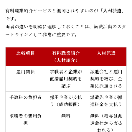
有料職業紹介サービスと混同されやすいのが「
人材派遣
」
です。
両者の違いを明確に理解しておくことは、転職活動のスタ
ートラインとして非常に重要です。
比較項目
有料職業紹介
人材派遣
（人材紹介）
雇用関係
求職者と
企業が
派遣会社と雇用
直接雇用契約
を
契約を結び、企
結ぶ
業に派遣される
手数料の負担者
採用企業が支払
派遣先企業が派
う（成功報酬）
遣料金を支払う
求職者の費用負
無料
無料（給与は派
担
遣会社から支払
われる）