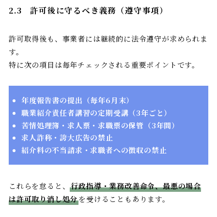
2.3
許可後に守るべき義務（遵守事項）
許可取得後も、事業者には継続的に法令遵守が求められま
す。
特に次の項目は毎年チェックされる重要ポイントです。
年度報告書の提出（毎年6月末）
職業紹介責任者講習の定期受講（3年ごと）
苦情処理簿・求人票・求職票の保管（3年間）
求人詐称・誇大広告の禁止
紹介料の不当請求・求職者への徴収の禁止
これらを怠ると、
行政指導・業務改善命令、最悪の場合
は許可取り消し処分
を受けることもあります。