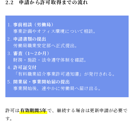
2.2
申請から許可取得までの流れ
事前相談（労働局）
事業計画やオフィス環境について相談。
申請書類の提出
労働局職業安定部へ正式提出。
審査（1〜2か月）
財務・施設・法令遵守体制を確認。
許可証交付
「有料職業紹介事業許可通知書」が発行される。
開業届・事業開始届の提出
事業開始後、速やかに労働局へ届け出る。
許可は
有効期間5年
で、継続する場合は更新申請が必要で
す。