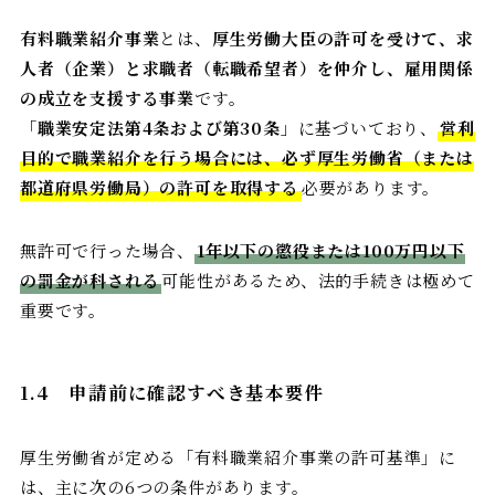
有料職業紹介事業
とは、
厚生労働大臣の許可を受けて、求
人者（企業）と求職者（転職希望者）を仲介し、雇用関係
の成立を支援する事業
です。
「
職業安定法第4条および第30条
」に基づいており、
営利
目的で職業紹介を行う場合には、必ず厚生労働省（または
都道府県労働局）の許可を取得する
必要があります。
無許可で行った場合、
1年以下の懲役または100万円以下
の罰金が科される
可能性があるため、法的手続きは極めて
重要です。
1.4
申請前に確認すべき基本要件
厚生労働省が定める「有料職業紹介事業の許可基準」に
は、主に次の6つの条件があります。