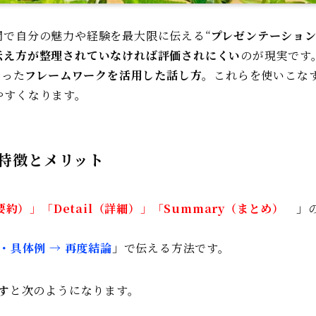
間で自分の魅力や経験を最大限に伝える“
プレゼンテーショ
伝え方が整理されていなければ評価されにくい
のが現実です
いった
フレームワークを活用した話し方
。これらを使いこな
やすくなります。
特徴とメリット
（要約）
」「
Detail（詳細）
」「
Summary（まとめ）
」
由・具体例 → 再度結論
」で伝える方法です。
す
と次のようになります。