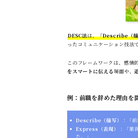
DESC法
は、「
Describe（
ったコミュニケーション技法
このフレームワークは、感情
をスマートに伝える
場面や、
例：前職を辞めた理由を
Describe
（描写）
：「前
Express
（表現）
：「業
た。」