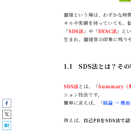
面接という場は、わずかな時
キルや実績を持っていても、
「
SDS法
」や「
DESC法
」と
生まれ、面接官の印象に残り
1.1
SDS
法とは？その
SDS法
とは、「
Summary
ション技法です。
簡単に言えば、「
結論 → 理
例えば、
自己PRをSDS法で話