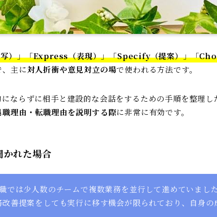
描写）
」「
Express（表現）
」「
Specify（提案）
」「
Ch
で、主に
対人折衝や意見対立の場
で使われる方法です。
的にならずに相手と建設的な会話をするための手順を整理し
退職理由・転職理由を説明する際
に非常に有効です。
聞かれた場合
職では少人数のチームで複数業務を並行して進めていまし
務改善提案をしても実行に移す機会が限られており、自身の