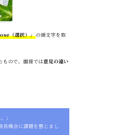
oose（選択）
」
の頭文字を取
たもので、面接では
意見の違い
た。」
成長機会に課題を感じまし