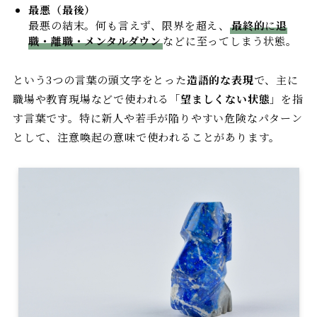
最悪（最後）
最悪の結末。何も言えず、限界を超え、
最終的
に
退
職・離職・メンタルダウン
などに至ってしまう状態。
という3つの言葉の頭文字をとった
造語的な表現
で、主に
職場や教育現場などで使われる「
望ましくない状態
」を指
す言葉です。特に新人や若手が陥りやすい危険なパターン
として、注意喚起の意味で使われることがあります。