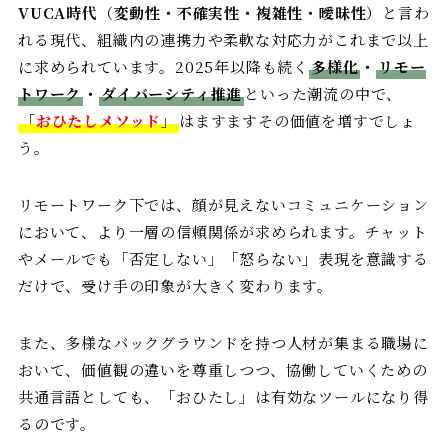
VUCA時代
（
変動性・不確実性・複雑性・曖昧性
）と言わ
れる現代、組織内の連携力や柔軟な対応力がこれまで以上
に求められています。2025年以降も続く
多様化
・
リモー
トワーク
・
ダイバーシティ推進
といった潮流の中で、
「
おひたしメソッド
」
はますますその価値を増すでしょ
う。
リモートワーク下では、顔が見えないコミュニケーション
において、より一層の信頼関係が求められます。チャット
やメールでも「否定しない」「怒らない」表現を意識する
だけで、受け手の印象が大きく変わります。
また、多様なバックグラウンドを持つ人材が集まる職場に
おいて、価値観の違いを尊重しつつ、協働していくための
共通言語としても、「おひたし」は有効なツールになり得
るのです。