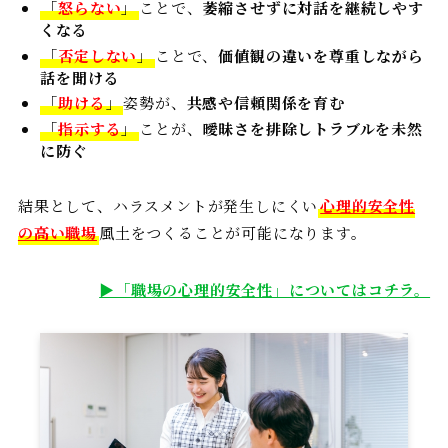
「
怒らない
」
ことで、
萎縮させずに対話を継続しやす
くなる
「
否定しない
」
ことで、
価値観の違いを尊重しながら
話を聞ける
「
助ける
」
姿勢が、
共感や信頼関係を育む
「
指示する
」
ことが、
曖昧さを排除しトラブルを未然
に防ぐ
結果として、ハラスメントが発生しにくい
心理的安全性
の高い職場
風土をつくることが可能になります。
▶「職場の心理的安全性」についてはコチラ。