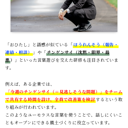
「おひたし」と語感が似ている「
ほうれんそう（報告・
連絡・相談）
」や「
チンゲンサイ（沈黙・限界・最
悪
）
」といった言葉遊びを交えた研修も注目されていま
す。
例えば、ある企業では、
「今週のチンゲンサイ（＝見逃しそうな問題）」をチーム
で共有する時間を設け、全員で改善策を検討
するという取
り組みが行われています。
このようなユーモラスな言葉を使うことで、話しにくいこ
ともオープンにできる風土づくりに役立っています。