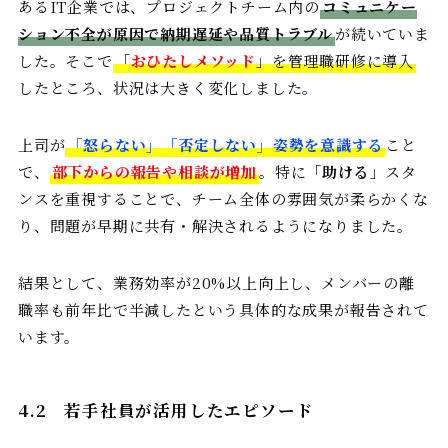
あるIT企業では、プロジェクトチーム内の
コミュニケー
ション不全が原因で納期遅延や品質トラブル
が続いていま
した。そこで
「
おひたしメソッド
」を管理職研修に導入
したところ、状況は大きく変化しました。
上司が
「怒らない」「否定しない」姿勢を意識する
こと
で、
部下からの報告や相談が増加
。特に「
助ける
」スタ
ンスを重視することで、チーム全体の雰囲気が柔らかくな
り、問題が早期に共有・解決されるようになりました。
結果として、業務効率が20%以上向上し、メンバーの離
職率も前年比で半減したという具体的な成果が報告されて
います。
4.2
若手社員が活用したエピソード