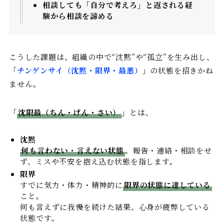
相談しても「自分で考えろ」と返される経
験から相談を諦める
こうした課題は、組織の中で“沈黙”や“孤立”を生み出し、
「
チンゲンサイ（沈黙・限界・最悪）
」の状態を招きかね
ません。
「
沈限最（ちん・げん・さい）
」
とは、
沈黙
何も言わない・言えない状態
。報告・連絡・相談をせ
ず、ミスや不安を抱え込む状態を指します。
限界
すでに気力・体力・精神的に
限界の状態に達している
こと。
何も言えずに我慢を続けた結果、心身が疲弊している
状態です。