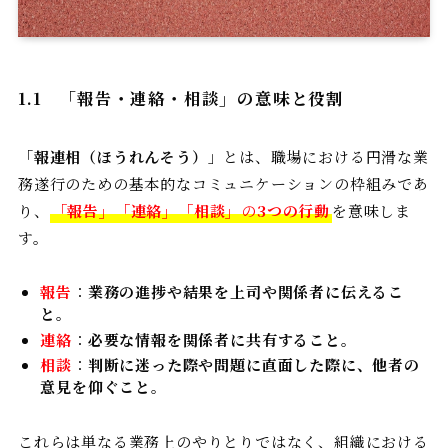
1.1 「報告・連絡・相談」の意味と役割
「
報連相（ほうれんそう）
」とは、職場における円滑な業
務遂行のための基本的なコミュニケーションの枠組みであ
り、
「報告」「連絡」「相談」
の
3つの行動
を意味しま
す。
報告
：
業務の進捗や結果を上司や関係者に伝えるこ
と。
連絡
：
必要な情報を関係者に共有すること。
相談
：
判断に迷った際や問題に直面した際に、他者の
意見を仰ぐこと。
これらは単なる業務上のやりとりではなく、組織における