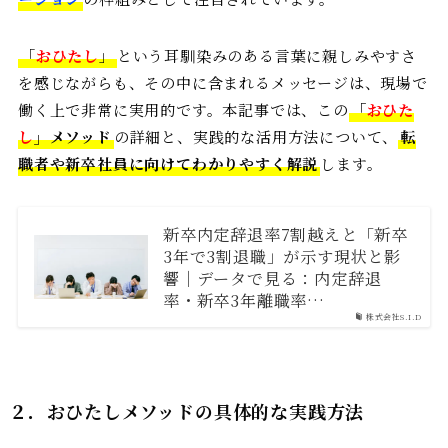
「
おひたし
」
という耳馴染みのある言葉に親しみやすさ
を感じながらも、その中に含まれるメッセージは、現場で
働く上で非常に実用的です。本記事では、この
「
おひた
し
」メソッド
の詳細と、実践的な活用方法について、
転
職者や新卒社員に向けてわかりやすく解説
します。
新卒内定辞退率7割越えと「新卒
3年で3割退職」が示す現状と影
響｜データで見る：内定辞退
率・新卒3年離職率…
株式会社S.I.D
２．
おひたしメソッドの具体的な実践方法