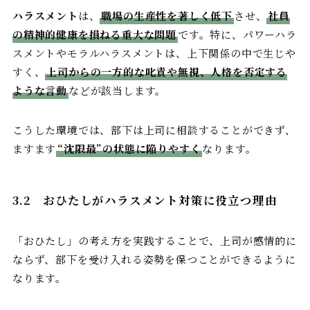
ハラスメント
は、
職場の生産性を著しく低下
させ、
社員
の精神的健康を損ねる重大な問題
です。特に、パワーハラ
スメントやモラルハラスメントは、上下関係の中で生じや
すく、
上司からの一方的な叱責や無視、人格を否定する
ような言動
などが該当します。
こうした環境では、部下は上司に相談することができず、
ますます
“沈限最”の状態に陥りやすく
なります。
3.2
おひたしがハラスメント対策に役立つ理由
「おひたし」の考え方を実践することで、上司が感情的に
ならず、部下を受け入れる姿勢を保つことができるように
なります。